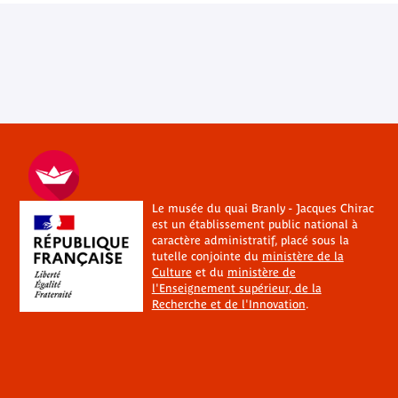
Le musée du quai Branly - Jacques Chirac
est un établissement public national à
caractère administratif, placé sous la
tutelle conjointe du
ministère de la
Culture
et du
ministère de
l'Enseignement supérieur, de la
Recherche et de l'Innovation
.