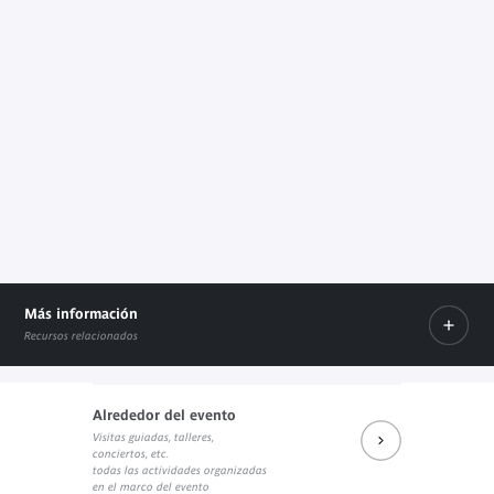
Más información
Recursos relacionados
Alrededor del evento
Visitas guiadas, talleres,
Résumés des interventions
conciertos, etc.
Enlace externo
todas las actividades organizadas
en el marco del evento