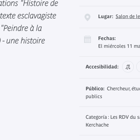
ations "Histoire de
ntexte esclavagiste
Lugar:
Salon de l
 "Peindre à la
Fechas:
- une histoire
El miércoles 11 m
Accesibilidad:
Público:
Chercheur, étud
publics
Categoría : Les RDV du s
Kerchache