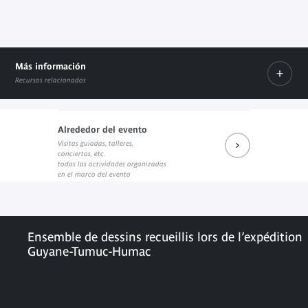
Más información
Recursos relacionados
Alrededor del evento
Visitas guiadas, talleres,
Société des amis du musée
La culture wayana dans les collections du
conciertos, etc.
Enlace externo
Enlace externo
todas las actividades organizadas
en el marco del evento
Ensemble de dessins recueillis lors de l’expédition
Guyane-Tumuc-Humac