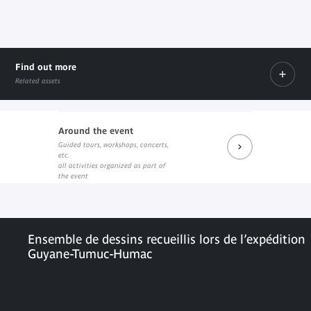
Find out more
Related assets
Around the event
Guided tours, workshops, concerts,
Société des amis du musée
La culture wayana dans les collections du
etc.
External link
External link
all activities organized as part of
the event
Ensemble de dessins recueillis lors de l’expédition
Guyane-Tumuc-Humac