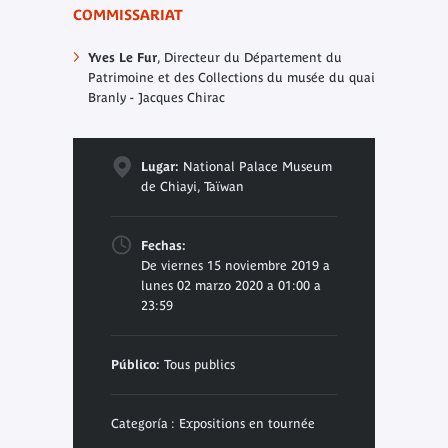
COMMISSARIAT
Yves Le Fur
, Directeur du Département du
Patrimoine et des Collections du musée du quai
Branly - Jacques Chirac
Lugar:
National Palace Museum
de Chiayi, Taïwan
Fechas:
De viernes 15 noviembre 2019 a
lunes 02 marzo 2020 a 01:00 a
23:59
Público:
Tous publics
Categoría : Expositions en tournée