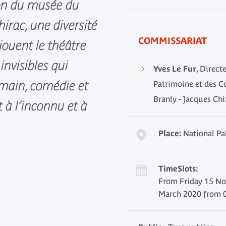
ion du musée du
hirac, une diversité
COMMISSARIAT
jouent le théâtre
invisibles qui
Yves Le Fur
, Direc
main, comédie et
Patrimoine et des C
Branly - Jacques Chi
 à l’inconnu et à
Place:
National Pa
TimeSlots:
From Friday 15 N
March 2020 from 0