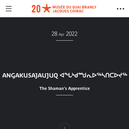
28
2022
Apr
ANGAKUSAJAUJUQ ᐊᖓᒃᑯᙳᕆᐅᖅᓴᑎᑕᐅᔪᖅ
The Shaman's Apprentice