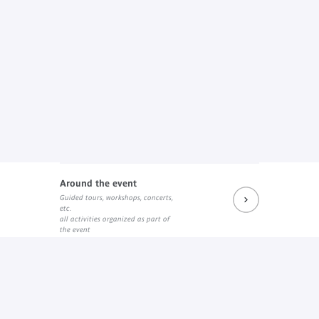
Around the event
Guided tours, workshops, concerts,
etc.
all activities organized as part of
the event