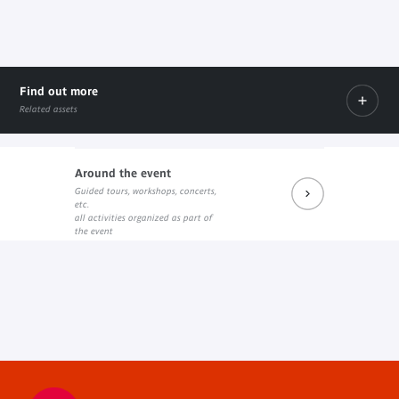
Find out more
Related assets
Around the event
Guided tours, workshops, concerts,
PDF document
etc.
all activities organized as part of
the event