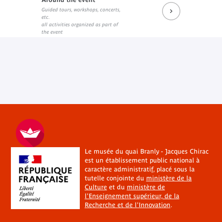
Guided tours, workshops, concerts,
etc.
all activities organized as part of
the event
Le musée du quai Branly - Jacques Chirac
est un établissement public national à
caractère administratif, placé sous la
tutelle conjointe du
ministère de la
Culture
et du
ministère de
l'Enseignement supérieur, de la
Recherche et de l'Innovation
.