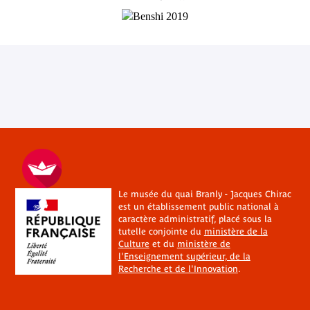
Le musée du quai Branly - Jacques Chirac
est un établissement public national à
caractère administratif, placé sous la
tutelle conjointe du
ministère de la
Culture
et du
ministère de
l'Enseignement supérieur, de la
Recherche et de l'Innovation
.