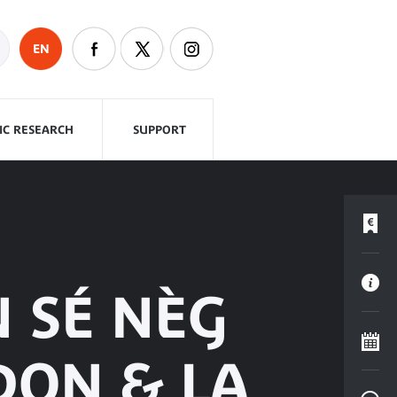
EN
FIC RESEARCH
SUPPORT
 SÉ NÈG
DON & LA