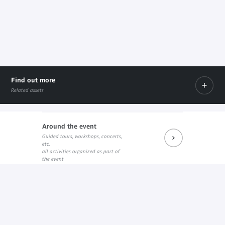
Find out more
Related assets
Around the event
Guided tours, workshops, concerts,
"Baume du Tigre" sur le site des éditions Delcourt
etc.
External link
all activities organized as part of
the event