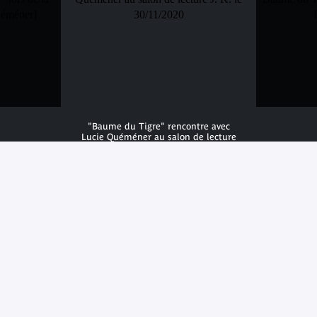
"Baume du Tigre" rencontre avec
Lucie Quéméner au salon de lecture
J. K. le 30/11/2020
© musée du quai Branly - Jacques Chirac, photo
Julien Brachhammer