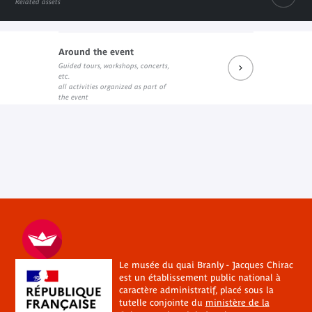
Related assets
Around the event
Guided tours, workshops, concerts,
Prochains rendez-vous du salon de lecture J.K.
Réécouter les dernières rencontres
Les prochains rendez-vous (su
etc.
External link
External link
External link
all activities organized as part of
the event
Le musée du quai Branly - Jacques Chirac
est un établissement public national à
caractère administratif, placé sous la
tutelle conjointe du
ministère de la