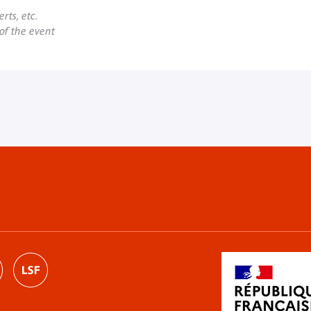
rts, etc.
 of the event