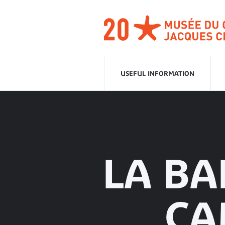
Go
to
navigation
Go
to
content
USEFUL INFORMATION
LA BA
CA