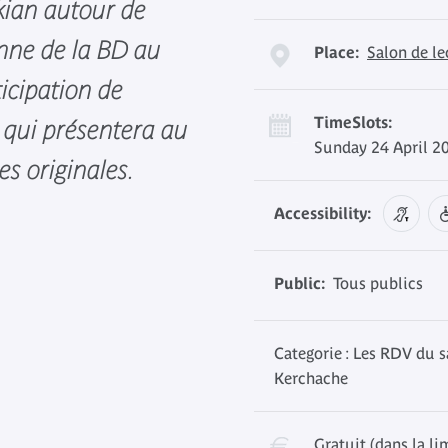
kian autour de
ienne de la BD au
Place:
Salon de l
icipation de
TimeSlots:
 qui présentera au
Sunday 24 April 2
s originales.
Accessibility:
Public:
Tous publics
Categorie : Les RDV du s
Kerchache
Gratuit (dans la li