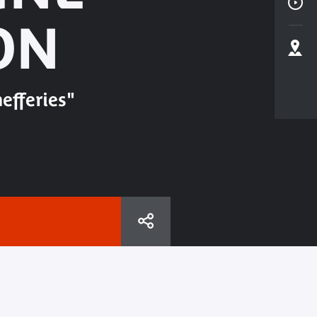
ON
efferies"