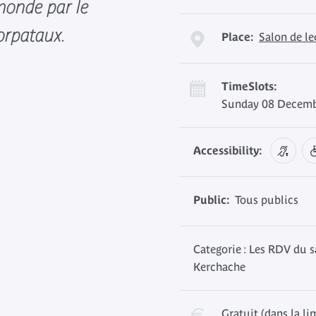
 monde par le
orpataux.
Place:
Salon de l
TimeSlots:
Sunday 08 Decembe
Accessibility:
Public:
Tous publics
Categorie : Les RDV du s
Kerchache
Gratuit (dans la li