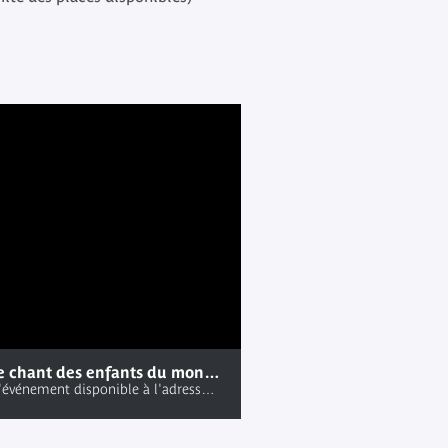
&quot;Le chant des enfants du monde&quot; : les berceuses : conférence enregistrée au Salon de lecture Jacques Kerchache le dimanche 08 décembre 2019
Lien vers l'événement disponible à l'adresse ; Http://www.quaibranly.fr/fr/expositions-evenements/au-musee/rendez-vous-du-salon-de-lecture-jacques-kerchache/details-de-levenement/e/le-chant-des-enfants-du-monde-les-berceuses-38534/ ; Manifestations du Salon de lecture Jacques Kerchache. Zoom '20 ans : les acquisitions du Musée du quai Branly-Jacques Chirac' (dimanche 08 décembre 2019, Salon de lecture Jacques Kerchache)