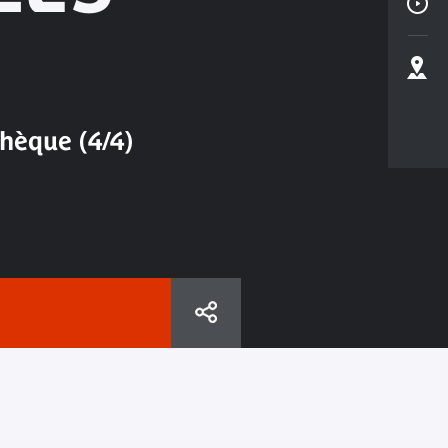
S
thèque (4/4)