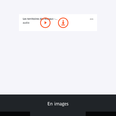
Les territoires des oiseaux -...
min
audio
En images