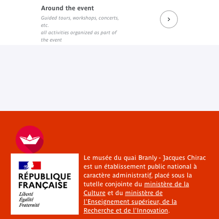
Around the event
Guided tours, workshops, concerts,
etc.
all activities organized as part of
the event
Le musée du quai Branly - Jacques Chirac
est un établissement public national à
caractère administratif, placé sous la
tutelle conjointe du
ministère de la
Culture
et du
ministère de
l'Enseignement supérieur, de la
Recherche et de l'Innovation
.