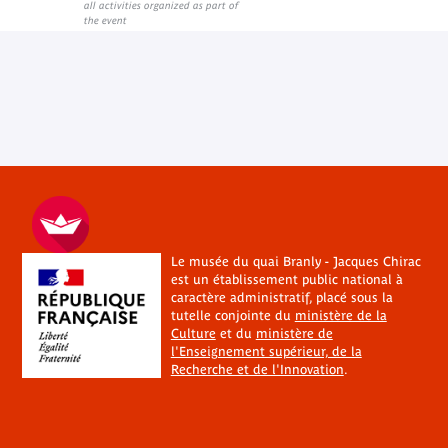
External link
all activities organized as part of
the event
Le musée du quai Branly - Jacques Chirac
est un établissement public national à
caractère administratif, placé sous la
tutelle conjointe du
ministère de la
Culture
et du
ministère de
l'Enseignement supérieur, de la
Recherche et de l'Innovation
.