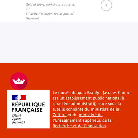
Guided tours, workshops, concerts,
Prochains rendez-vous du salon de lecture JK
Réécouter les dernières rencontres
Prochains événements sur Fa
etc.
External link
External link
External link
all activities organized as part of
the event
Le musée du quai Branly - Jacques Chirac
est un établissement public national à
caractère administratif, placé sous la
tutelle conjointe du
ministère de la
Culture
et du
ministère de
l'Enseignement supérieur, de la
Recherche et de l'Innovation
.