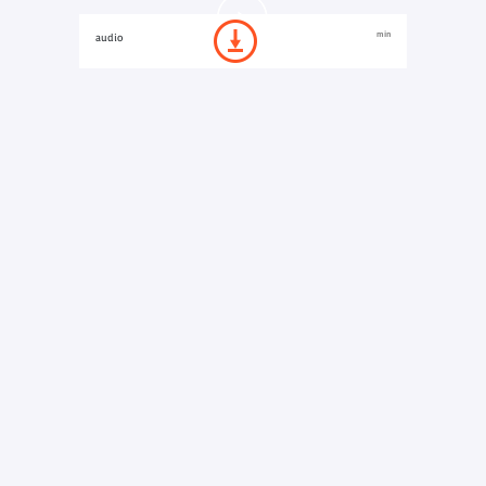
min
audio