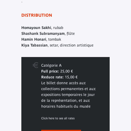
.
DISTRIBUTION
Homayoun Sakhi
, rubab
Shashank Subramanyam
, flûte
Hamin Honari
, tombak
Kiya Tabassian
, setar, direction artistique
Catégorie A
Full price:
25,00 €
Reduce rate:
15,00 €
Le billet donne accès aux
collections permanentes et aux
expositions temporaires le jour
de la représentation, et aux
horaires habituels du musée
Click here to see all rates