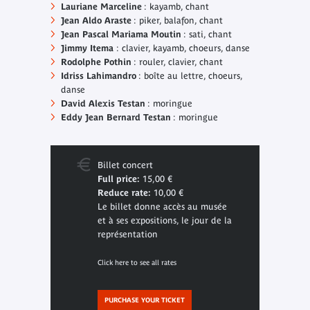
Lauriane Marceline
: kayamb, chant
Jean Aldo Araste
: piker, balafon, chant
Jean Pascal Mariama Moutin
: sati, chant
Jimmy Itema
: clavier, kayamb, choeurs, danse
Rodolphe Pothin
: rouler, clavier, chant
Idriss Lahimandro
: boîte au lettre, choeurs,
danse
David Alexis Testan
: moringue
Eddy Jean Bernard Testan
: moringue
Billet concert
Full price:
15,00 €
Reduce rate:
10,00 €
Le billet donne accès au musée
et à ses expositions, le jour de la
représentation
Click here to see all rates
PURCHASE YOUR TICKET