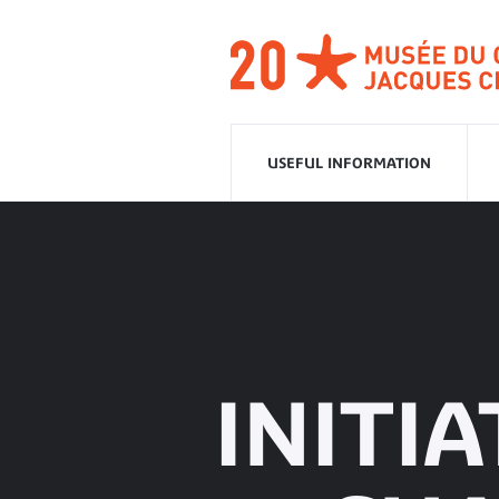
Go
to
navigation
Go
to
content
USEFUL INFORMATION
INITIA