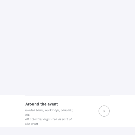
Around the event
Guided tours, workshops, concerts,
etc.
all activities organized as part of
the event