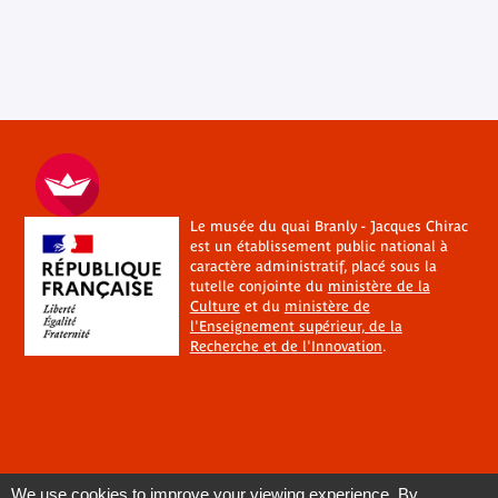
Le musée du quai Branly - Jacques Chirac
est un établissement public national à
caractère administratif, placé sous la
tutelle conjointe du
ministère de la
Culture
et du
ministère de
l'Enseignement supérieur, de la
Recherche et de l'Innovation
.
We use cookies to improve your viewing experience. By