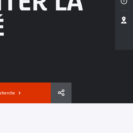
ITER LA
É
echerche