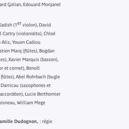
hard Golian, Edouard Monjanel
er
adish (1
violon), David
 Cartry (violon/alto), Chloé
en Alix, Youen Cadiou
stien Marq (flûtes), Bogdan
es), Xavier Marquis (basson),
r et cornet), Benoît
t flûtes), Abel Rohrbach (bugle
n Darricau (saxophones et
(accordéon), Lucie Berthomier
oisneau, William Mege
Camille Dudognon,
: régie