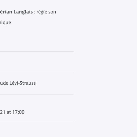
érian Langlais
: régie son
nique
ude Lévi-Strauss
21 at 17:00