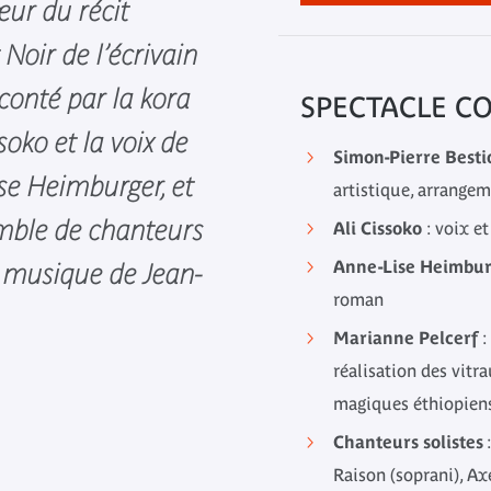
ur du récit
 Noir de l’écrivain
onté par la kora
SPECTACLE C
soko et la voix de
Simon-Pierre Besti
se Heimburger, et
artistique, arrangem
mble de chanteurs
Ali Cissoko
: voix e
Anne-Lise Heimbu
a musique de Jean-
roman
Marianne Pelcerf
:
réalisation des vitr
magiques éthiopien
Chanteurs solistes
Raison (soprani), Ax