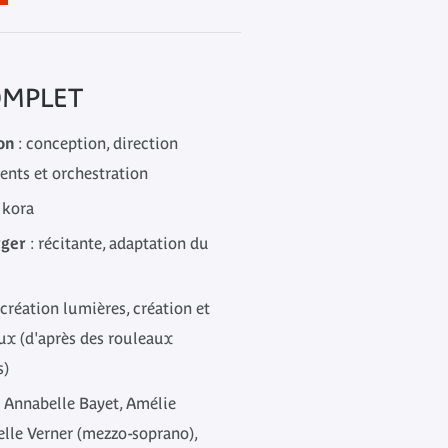
OMPLET
on
: conception, direction
ents et orchestration
t kora
rger
: récitante, adaptation du
 création lumières, création et
aux (d'après des rouleaux
s)
: Annabelle Bayet, Amélie
elle Verner (mezzo-soprano),