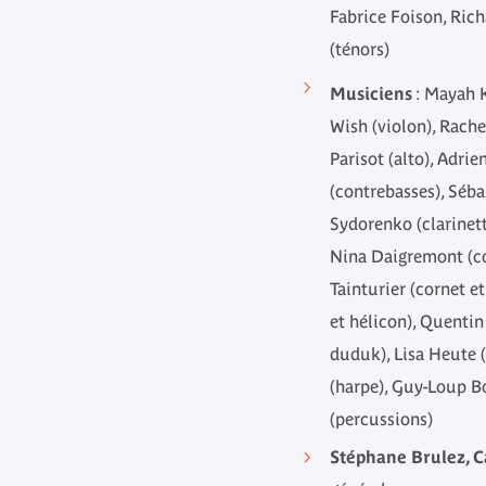
Fabrice Foison, Ric
(ténors)
Musiciens
: Mayah K
Wish (violon), Rachel
Parisot (alto), Adri
(contrebasses), Séba
Sydorenko (clarinett
Nina Daigremont (co
Tainturier (cornet e
et hélicon), Quenti
duduk), Lisa Heute 
(harpe), Guy-Loup B
(percussions)
Stéphane Brulez, 