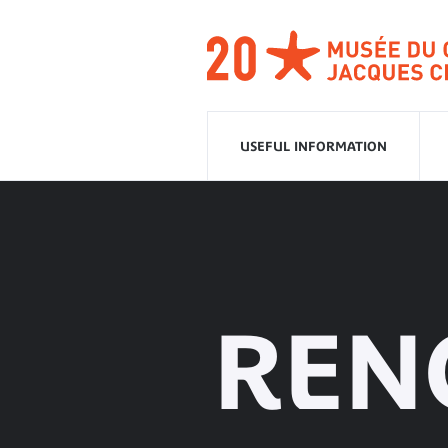
Go
to
navigation
Go
to
content
USEFUL INFORMATION
REN