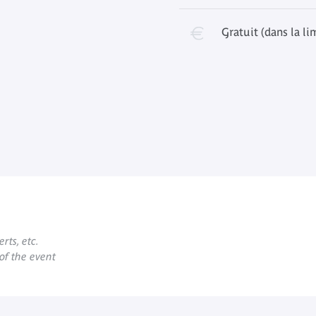
Gratuit (dans la li
rts, etc.
 of the event