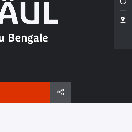
BÂUL
du Bengale