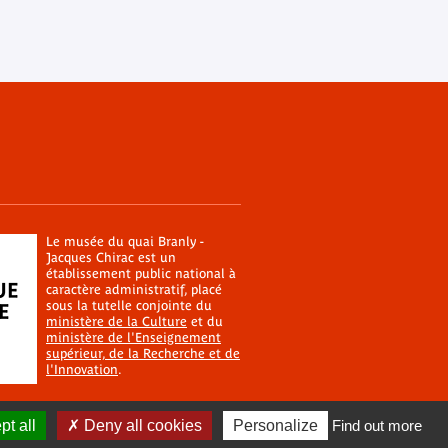
Le musée du quai Branly -
Jacques Chirac est un
établissement public national à
caractère administratif, placé
sous la tutelle conjointe du
ministère de la Culture
et du
ministère de l'Enseignement
supérieur, de la Recherche et de
l'Innovation
.
t all
Deny all cookies
Personalize
Find out more