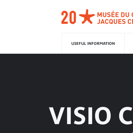
Go
to
navigation
Go
to
content
USEFUL INFORMATION
VISIO 