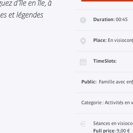
uez d'île en île, à
es et légendes
Duration:
00:45
Place:
En visiocon
TimeSlots:
Public:
Famille avec enfa
Categorie : Activités en
Séances en visioc
Full price:
9,00 €