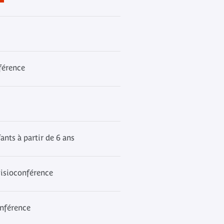
férence
nts à partir de 6 ans
 visioconférence
onférence