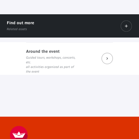
Find out more
Related assets
Around the event
Guided tours, workshops, concerts,
Communiqué de presse exposition et colloque
Programme du colloque en français
Programme du colloque en ang
etc.
PDF document
External link
PDF document
all activities organized as part of
the event