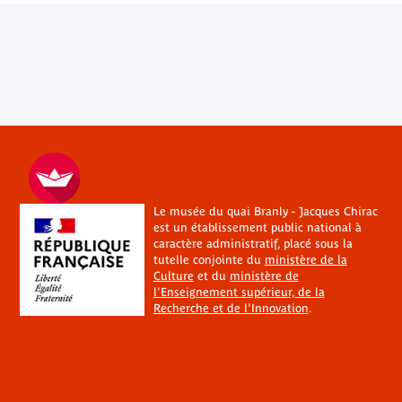
Le musée du quai Branly - Jacques Chirac
est un établissement public national à
caractère administratif, placé sous la
tutelle conjointe du
ministère de la
Culture
et du
ministère de
l'Enseignement supérieur, de la
Recherche et de l'Innovation
.