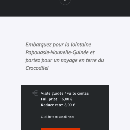
Embarquez pour la lointaine
Papouasie-Nouvelle-Guinée et
partez pour un voyage en terre du
Crocodile!
Visite guidée / visite contée
Full price:
16,00 €
Reduce rate:
8,00 €
Click here to see all rates