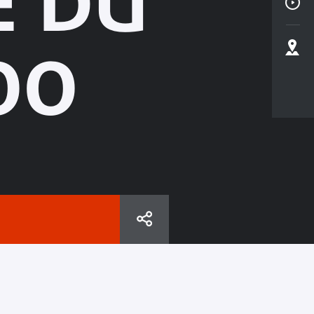
E DU
OO