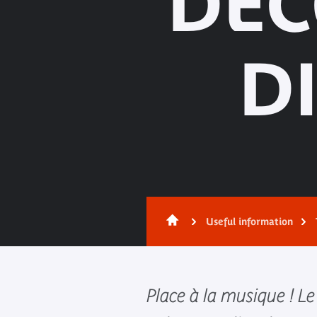
DÉC
D
Useful information
Place à la musique ! L