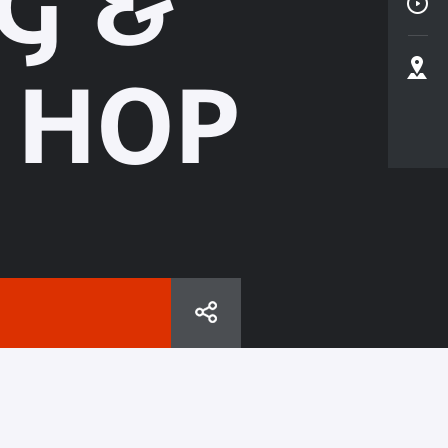
G &
 HOP