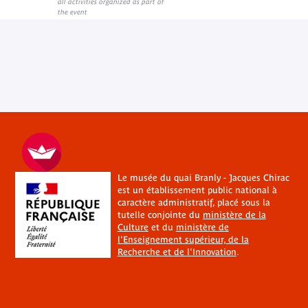
all activities organized as part of
the event
Le musée du quai Branly - Jacques Chirac
est un établissement public national à
caractère administratif, placé sous la
tutelle conjointe du
ministère de la
Culture
et du
ministère de
l'Enseignement supérieur, de la
Recherche et de l'Innovation
.