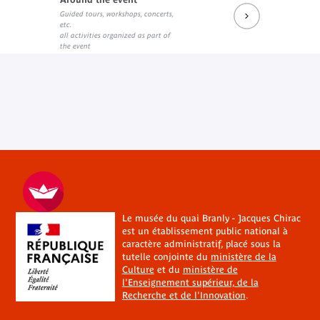
Guided tours, workshops, concerts,
etc.
all activities organized as part of
the event
Le musée du quai Branly - Jacques Chirac
est un établissement public national à
caractère administratif, placé sous la
tutelle conjointe du
ministère de la
Culture
et du
ministère de
l'Enseignement supérieur, de la
Recherche et de l'Innovation
.