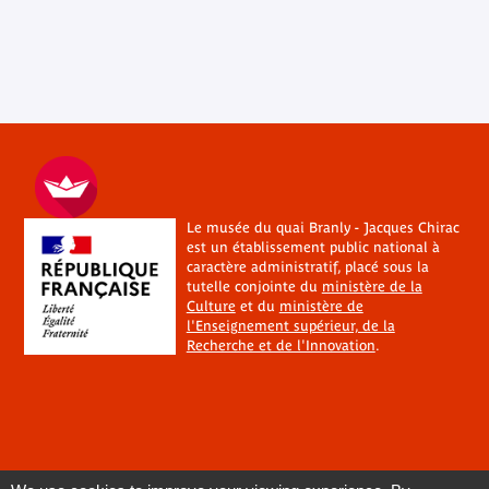
Le musée du quai Branly - Jacques Chirac
est un établissement public national à
caractère administratif, placé sous la
tutelle conjointe du
ministère de la
Culture
et du
ministère de
l'Enseignement supérieur, de la
Recherche et de l'Innovation
.