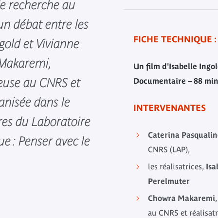
de recherche au
'un débat entre les
FICHE TECHNIQUE :
ngold et Vivianne
 Makaremi,
Un film d'Isabelle Ingo
euse au CNRS et
Documentaire – 88 min
ganisée dans le
INTERVENANTES
res du Laboratoire
Caterina Pasqualin
ue : Penser avec le
CNRS (LAP),
les réalisatrices,
Isa
Perelmuter
Chowra Makaremi
au CNRS et réalisatr