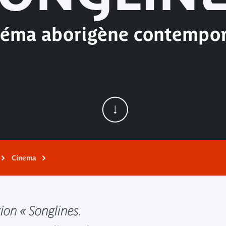
néma aborigène contempor
Cinema
tion « Songlines.