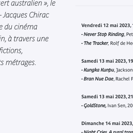
rt australien », le
– Jacques Chirac
e du cinéma
Vendredi 12 mai 2023
,
- Never Stop Rinding
, Pe
, à travers une
-
The Tracker
,
Rolf de He
fictions,
ts métrages.
Samedi 13 mai 2023, 1
- Kungka Kunpu
, Jackson
- Bran Nue Dae
, Rachel 
Samedi 13 mai 2023, 2
- GoldStone,
Ivan Sen, 2
Dimanche 14 mai 2023,
- Night Cries. A rural tra