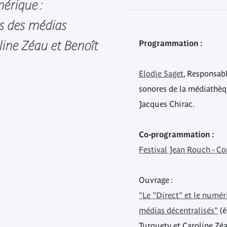
mérique :
es des médias
line Zéau et Benoît
Programmation :
Elodie Saget
, Responsab
sonores de la médiathèq
Jacques Chirac.
Co-programmation :
Festival Jean Rouch - C
Ouvrage :
"Le "Direct" et le numér
médias décentralisés"
(é
Turquety et Caroline Zé