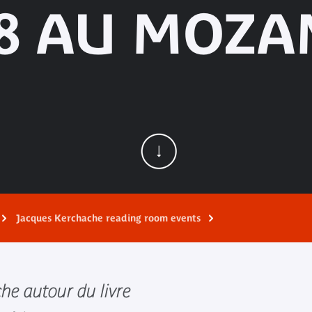
 8 AU MOZA
Jacques Kerchache reading room events
che autour du livre