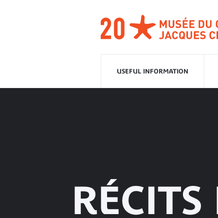
Go
to
navigation
Go
to
content
USEFUL INFORMATION
RÉCITS 