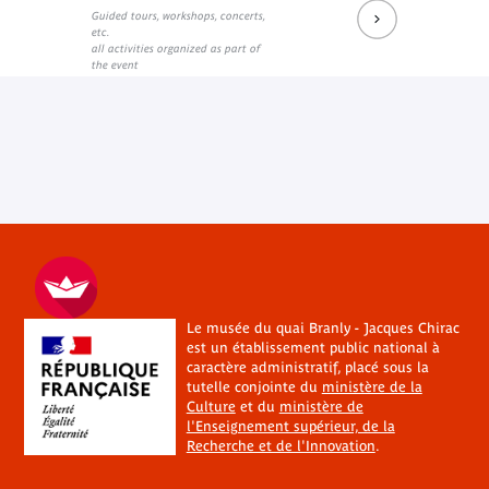
Guided tours, workshops, concerts,
etc.
all activities organized as part of
the event
Le musée du quai Branly - Jacques Chirac
est un établissement public national à
caractère administratif, placé sous la
tutelle conjointe du
ministère de la
Culture
et du
ministère de
l'Enseignement supérieur, de la
Recherche et de l'Innovation
.