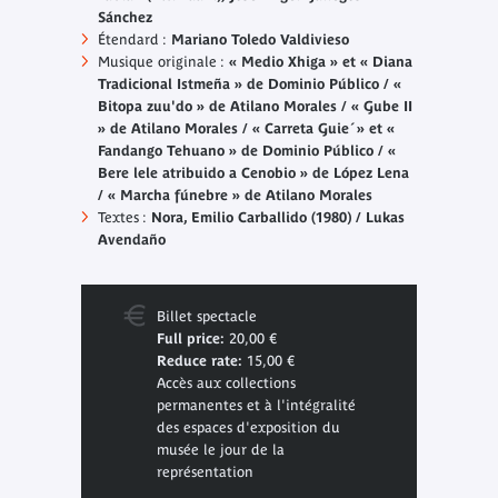
Sánchez
Étendard :
Mariano Toledo Valdivieso
Musique originale :
« Medio Xhiga » et « Diana
Tradicional Istmeña » de Dominio Público / «
Bitopa zuu'do » de Atilano Morales / « Gube II
» de Atilano Morales / « Carreta Guie´» et «
Fandango Tehuano » de Dominio Público / «
Bere lele atribuido a Cenobio » de López Lena
/ « Marcha fúnebre » de Atilano Morales
Textes :
Nora
, Emilio Carballido (1980) / Lukas
Avendaño
Billet spectacle
Full price:
20,00 €
Reduce rate:
15,00 €
Accès aux collections
permanentes et à l'intégralité
des espaces d'exposition du
musée le jour de la
représentation