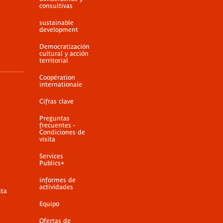
consultivas
sustainable
development
Democratización
cultural y acción
territorial
Coopération
internationale
Cifras clave
Preguntas
frecuentes -
Condiciones de
visita
Services
Publics+
informes de
actividades
ita
Equipo
Ofertas de