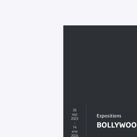
26
sep
Expositions
2023
-
BOLLYWOO
14
ene
2024