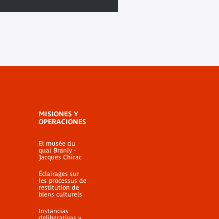
MISIONES Y
OPERACIONES
El musée du
quai Branly -
Jacques Chirac
Éclairages sur
les processus de
restitution de
biens culturels
Instancias
deliberativas y