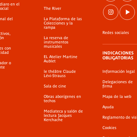
diaro en el
ocial
The River
nal del
La Plataforma de las
Colecciones y la
rampa
Redes sociales
ctivos,
ión
La reserva de
instrumentos
musicales
es con
cidad
INDICACIONES
EL Atelier Martine
OBLIGATORIAS
Aublet
ador o
nte
le théâtre Claude
Información legal
Lévi-Strauss
Delegaciones de
Sala de cine
firma
Obras aborígenes en
Mapa de la web
techos
Ayuda
Mediateca y salón de
lectura Jacques
Reglamento de vis
Kerchache
Cookies