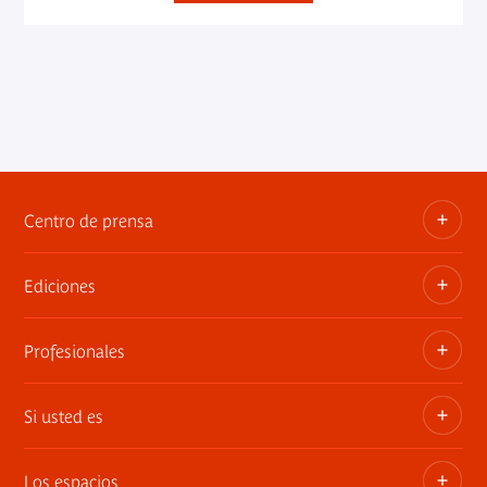
Centro de prensa
Ediciones
Dosieres, comunicados de prensa, anuncios de
exposiciones
Profesionales
Las publicaciones del museo
Contacto por la prensa
Si usted es
Privatiza los espacios
Exposiciones itinerantes
Los espacios