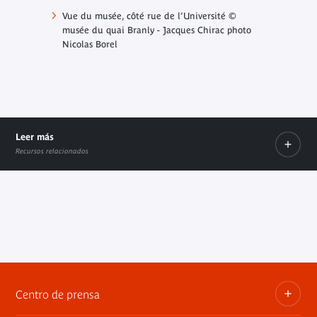
Vue du musée, côté rue de l’Université ©
musée du quai Branly - Jacques Chirac photo
Nicolas Borel
Leer más
Recursos relacionados
Préparez votre visite
Le
Enlace interno
Présentation du musée
Informations pratiques
Enlace interno
Enlace interno
Centro de prensa