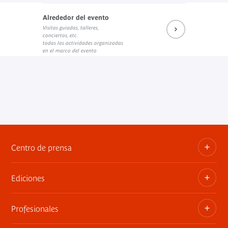
Alrededor del evento
Visitas guiadas, talleres,
conciertos, etc.
todas las actividades organizadas
en el marco del evento
Centro de prensa
Ediciones
Dosieres, comunicados de prensa, anuncios de
exposiciones
Profesionales
Las publicaciones del museo
Contacto por la prensa