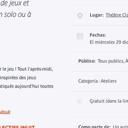
de jeux et
n solo ou à
Lugar:
Théâtre Cl
Fechas:
El miércoles 29 di
Público:
Tous publics, À
le jeu ! Tout l'après-midi,
 inspirées des jeux
Categoría : Ateliers
ratiqués aujourd'hui toutes
Gratuit (dans la li
nuksuk
Como parte de:
Un aut
ECTIFS INUIT