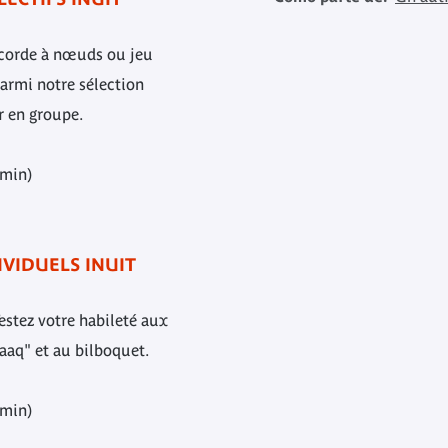
a corde à nœuds ou jeu
parmi notre sélection
er en groupe.
 min)
VIDUELS INUIT
estez votre habileté aux
araaq" et au bilboquet.
 min)