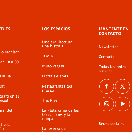
ED ES
LOS ESPACIOS
MANTENTE EN
CONTACTO
Une arquitectura,
una historia
Newsletter
r o monitor
Jardín
Contacto
 de 18 a 30
Muro vegetal
Todas las redes
sociales
familia
Librería-tienda
ent
Restaurantes del
museo
diaro en el
ocial
The River
nal del
La Plataforma de las
Colecciones y la
rampa
Redes sociales
ctivos,
ión
La reserva de