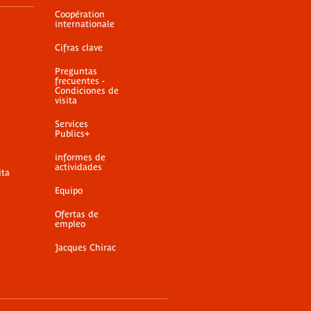
Coopération
internationale
Cifras clave
Preguntas
frecuentes -
Condiciones de
visita
Services
Publics+
informes de
actividades
ita
Equipo
Ofertas de
empleo
Jacques Chirac