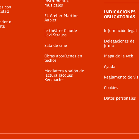
instrumentos
musicales
es con
cidad
INDICACIONES
EL Atelier Martine
OBLIGATORIAS
Aublet
ador o
nte
le théâtre Claude
Información legal
Lévi-Strauss
Delegaciones de
Sala de cine
firma
Obras aborígenes en
Mapa de la web
techos
Ayuda
Mediateca y salón de
lectura Jacques
Reglamento de vis
Kerchache
Cookies
Datos personales