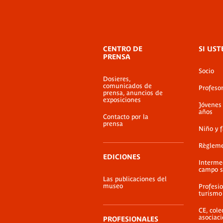
Menú
CENTRO DE
SI UST
de
PRENSA
pie
Socio
de
Dosieres,
página
comunicados de
Profeso
prensa, anuncios de
exposiciones
Jóvenes
años
Contacto por la
prensa
Niño y 
Règlem
EDICIONES
Interme
campo s
Las publicaciones del
museo
Profesio
turismo
CE, cole
asociac
PROFESIONALES