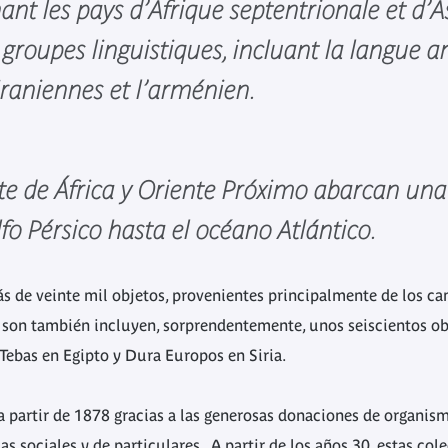
t les pays d’Afrique septentrionale et d’As
 groupes linguistiques, incluant la langue a
iraniennes et l’arménien.
rte de África y Oriente Próximo abarcan un
lfo Pérsico hasta el océano Atlántico.
de veinte mil objetos, provenientes principalmente de los cam
s son también incluyen, sorprendentemente, unos seiscientos o
ebas en Egipto y Dura Europos en Siria.
a partir de 1878 gracias a las generosas donaciones de organism
ias sociales y de particulares. A partir de los años 30, estas c