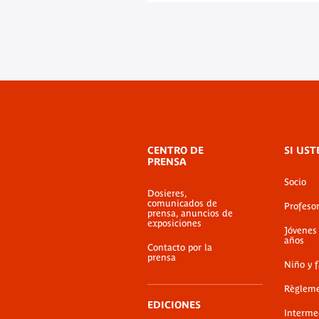
modista Christian Lacroix, con
Chidiac, responsable de las co
Norte y Oriente Próximo del m
Menú
CENTRO DE
SI UST
de
PRENSA
pie
Socio
de
Dosieres,
página
comunicados de
Profeso
prensa, anuncios de
exposiciones
Jóvenes
años
Contacto por la
prensa
Niño y 
Règlem
EDICIONES
Interme