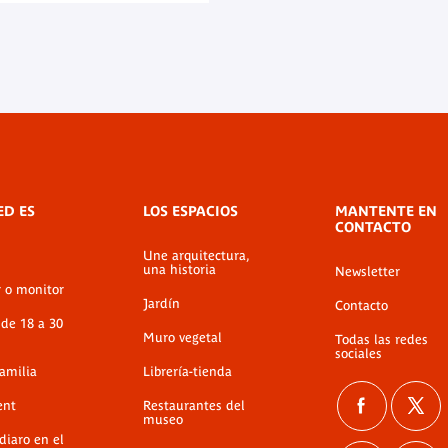
 la participación de Hana
lecciones de África del
useo del quai Branly.
ED ES
LOS ESPACIOS
MANTENTE EN
CONTACTO
Une arquitectura,
una historia
Newsletter
r o monitor
Jardín
Contacto
 de 18 a 30
Muro vegetal
Todas las redes
sociales
familia
Librería-tienda
ent
Restaurantes del
museo
diaro en el