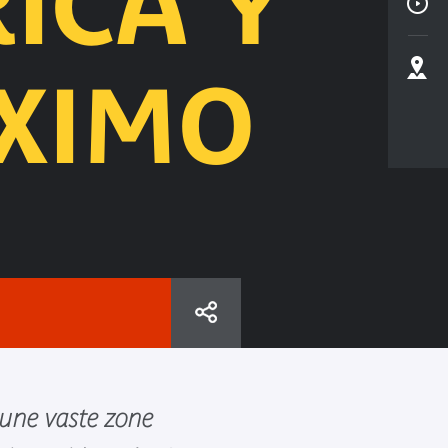
ICA Y
XIMO
 une vaste zone