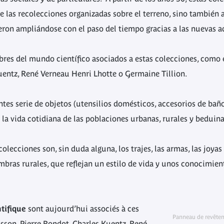
 las recolecciones organizadas sobre el terreno, sino también 
ieron ampliándose con el paso del tiempo gracias a las nuevas 
bres del mundo científico asociados a estas colecciones, como
uentz, René Verneau Henri Lhotte o Germaine Tillion.
tes serie de objetos (utensilios domésticos, accesorios de baño
 la vida cotidiana de las poblaciones urbanas, rurales y beduin
colecciones son, sin duda alguna, los trajes, las armas, las joyas
mbras rurales, que reflejan un estilo de vida y unos conocimien
tifique
sont aujourd’hui associés à ces
Panneau de revêteme
isson, Pierre Rondot, Charles Kuentz, René