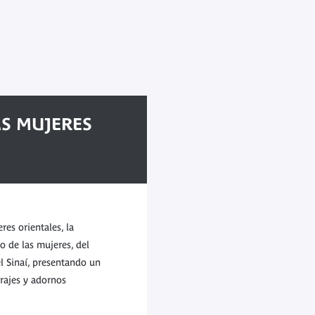
AS MUJERES
es orientales, la
o de las mujeres, del
el Sinaí, presentando un
rajes y adornos
mo, seleccionados por el