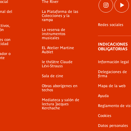
ocial
The River
nal del
La Plataforma de las
Colecciones y la
rampa
Redes sociales
ctivos,
ión
La reserva de
instrumentos
musicales
es con
cidad
INDICACIONES
EL Atelier Martine
OBLIGATORIAS
Aublet
ador o
nte
le théâtre Claude
Información legal
Lévi-Strauss
Delegaciones de
Sala de cine
firma
Obras aborígenes en
Mapa de la web
techos
Ayuda
Mediateca y salón de
lectura Jacques
Reglamento de vis
Kerchache
Cookies
Datos personales