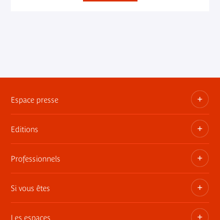
Espace presse
Editions
Dossiers, communiqués, bandes annonces
Contact presse
Professionnels
Les publications du musée
Si vous êtes
Privatisez les espaces
Expositions itinérantes
Les espaces