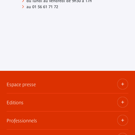
du lundi au vendredi de 9h30 à 17h
au 01 56 61 71 72
Espace presse
Editions
Dossiers, communiqués, bandes annonces
Contact presse
Professionnels
Les publications du musée