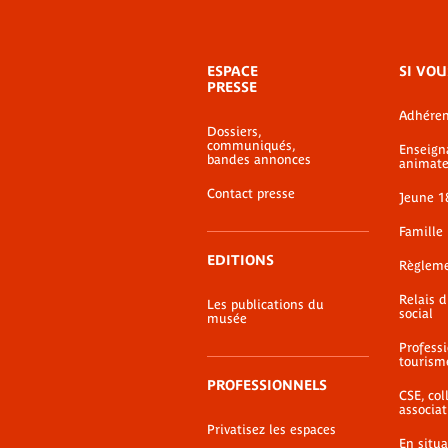
Menu
ESPACE
SI VOU
de
PRESSE
bas-
Adhéren
de-
Dossiers,
page
Madeleine Leclair, «
communiqués,
Enseign
bandes annonces
musique et ses
animate
instruments au MQB..
Contact presse
Jeune 1
La Lettre de l’OCIM 1
Famille
2007
Lien externe
EDITIONS
Règlem
Relais 
Les publications du
social
musée
Profess
tourism
PROFESSIONNELS
CSE, coll
associat
Privatisez les espaces
En situ