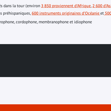
s dans la tour (environ
3 850 proviennent d’Afrique
,
2 600 d’As
s préhispaniques,
600 instruments originaires d’Océanie
et
500
 aérophone, cordophone, membranophone et idiophone