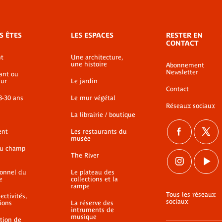
S ÊTES
LES ESPACES
RESTER EN
CONTACT
t
Une architecture,
une histoire
Abonnement
 La
Newsletter
ant ou
ur
Le jardin
Contact
. »,
8-30 ans
Le mur végétal
12 |
Réseaux sociaux
La librairie / boutique
ent
Les restaurants du
musée
du champ
The River
ionnel du
Le plateau des
e
collections et la
rampe
Tous les réseaux
ectivités,
sociaux
ions
La réserve des
intruments de
musique
ation de