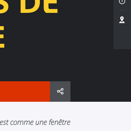
S DE
E
e est comme une fenêtre